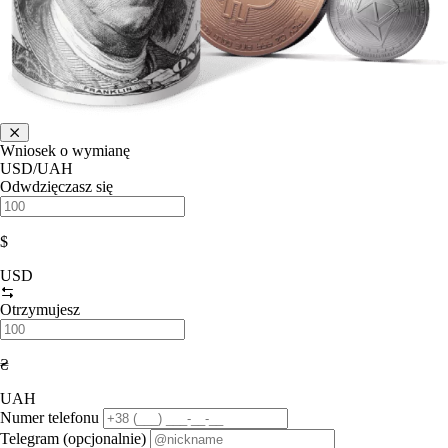
Wniosek o wymianę
USD/UAH
Odwdzięczasz się
$
USD
Otrzymujesz
₴
UAH
Numer telefonu
Telegram (opcjonalnie)