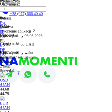
Kremenczuk
Otrzymujesz
Lwów
+38 (077) 666 40 40
₴
Odessa
Укр
Рус
UAH
Połtawa
EN
Tworzenie aplikacji
IT
Użhorod
Kurs wymiany 06.08.2026
RO
PL
Chmielnicki
1 USD = 44,68 UAH
ES
DE
Czerniowce
Kurs wymiany walut
HU
Kalkulator walutowy
Waluta.
Zakup
Sprzedaż
+38 (077) 666 40 40
USD
/UAH
44.68
44.79
EUR
/UAH