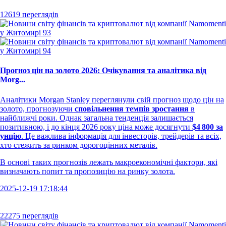
12619 переглядів
Прогноз цін на золото 2026: Очікування та аналітика від
Morg...
Аналітики Morgan Stanley переглянули свій прогноз щодо цін на
золото, прогнозуючи
сповільнення темпів зростання
в
найближчі роки. Однак загальна тенденція залишається
позитивною, і до кінця 2026 року ціна може досягнути
$4 800 за
унцію
. Це важлива інформація для інвесторів, трейдерів та всіх,
хто стежить за ринком дорогоцінних металів.
В основі таких прогнозів лежать макроекономічні фактори, які
визначають попит та пропозицію на ринку золота.
2025-12-19 17:18:44
22275 переглядів