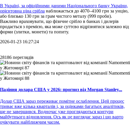
В Україні, за офіційними даними Національного банку України,
орієнтовна
ціна срібла
наближається до 4070–4100 грн за унцію,
або близько 130 грн за грам чистого металу (999 проби).
Важливо враховувати, що фізичне срібло в банках і дилерів
продається з премією, яка може суттєво відрізнятися залежно від
форми (злитки, монети) та попиту.
2026-01-23 16:27:24
28186 переглядів
Падіння долара США у 2026: прогноз від Morgan Stanley...
Долар США зараз переживає помітне ослаблення. Цей процес
триває вже кілька кварталів і, за оцінками багатьох аналітиків,
ще не завершився. Водночас уже проглядаються контури
майбутнього відновлення. Ось як це виглядає зараз і що варто
очікувати найближчим часом.