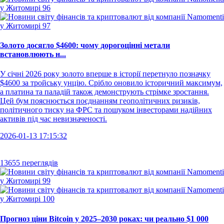
Золото досягло $4600: чому дорогоцінні метали
встановлюють н...
У січні 2026 року золото вперше в історії перетнуло позначку
$4600 за тройську унцію. Срібло оновило історичний максимум,
а платина та паладій також демонструють стрімке зростання.
Цей бум пояснюється поєднанням геополітичних ризиків,
політичного тиску на ФРС та пошуком інвесторами надійних
активів під час невизначеності.
2026-01-13 17:15:32
13655 переглядів
Прогноз ціни Bitcoin у 2025–2030 роках: чи реально $1 000