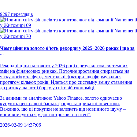
9297 переглядів
Чому ціни на золото б’ють рекорди у 2025–2026 роках і що за
...
Рекордні ціни на золото у 2026 році є результатом системних
змін на фінансових ринках. Поточне зростання спирається на
чітку логіку та фундаментальні фактори, що формувалися
протягом кількох років. Йдеться про системну зміну ставлення
до ризику, валют і боргу у світовій економіці.
За даними та аналітикою Yahoo Finance, золото одночасно
купують центральні банки, фонди та приватні інвестори.
Важливо, що ці покупки не залежать від новинного шуму –
вони вписуються у довгострокові стратегії.
2026-02-09 14:37:06