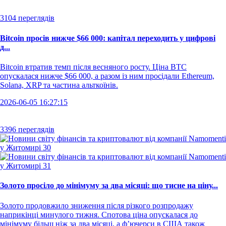
3104 переглядів
Bitcoin просів нижче $66 000: капітал переходить у цифрові
д...
Bitcoin втратив темп після весняного росту. Ціна BTC
опускалася нижче $66 000, а разом із ним просідали Ethereum,
Solana, XRP та частина альткоїнів.
2026-06-05 16:27:15
3396 переглядів
Золото просіло до мінімуму за два місяці: що тисне на ціну...
Золото продовжило зниження після різкого розпродажу
наприкінці минулого тижня. Спотова ціна опускалася до
мінімуму більш ніж за два місяці, а ф’ючерси в США також