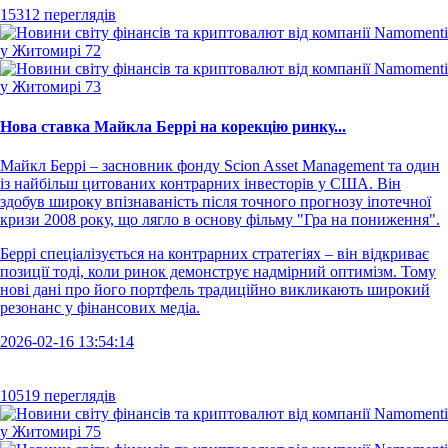
15312 переглядів
Нова ставка Майкла Беррі на корекцію ринку...
Майкл Беррі – засновник фонду Scion Asset Management та один
із найбільш цитованих контрарних інвесторів у США. Він
здобув широку впізнаваність після точного прогнозу іпотечної
кризи 2008 року, що лягло в основу фільму "Гра на пониження".
Беррі спеціалізується на контрарних стратегіях – він відкриває
позиції тоді, коли ринок демонструє надмірний оптимізм. Тому
нові дані про його портфель традиційно викликають широкий
резонанс у фінансових медіа.
2026-02-16 13:54:14
10519 переглядів