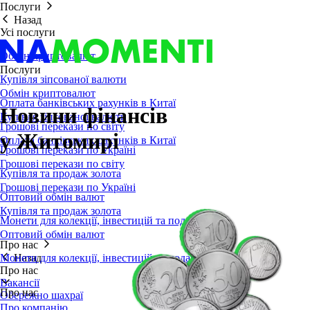
Послуги
Назад
Усі послуги
Обмін криптовалют
Послуги
Купівля зіпсованої валюти
Обмін криптовалют
Оплата банківських рахунків в Китаї
Новини фінансів
Купівля зіпсованої валюти
Грошові перекази по світу
у Житомирі
Оплата банківських рахунків в Китаї
Грошові перекази по Україні
Грошові перекази по світу
Купівля та продаж золота
Грошові перекази по Україні
Оптовий обмін валют
Купівля та продаж золота
Монети для колекції, інвестицій та подарунка
Оптовий обмін валют
Про нас
Монети для колекції, інвестицій та подарунка
Назад
Про нас
Вакансії
Про нас
Обережно шахраї
Про компанію