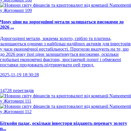
Чому ціни на дорогоцінні метали залишаться високими до
2026 ...
Дорогоцінні метали, зокрема золото, срібло та платина,
залишаються одними з найбільш надійних активів для інвесторів
у часи економічної нестабільності. Прогнози вказують на те, що
до 2026 року їхні ціни залишатимуться високими, оскільки
глобальні економічні фактори, зростаючий попит і обмежені
поставки продовжать підтримувати цей тренд.
2025-11-19 18:30:28
14728 переглядів
Біткойн падає, оскільки інвестори віддають перевагу золоту
п...