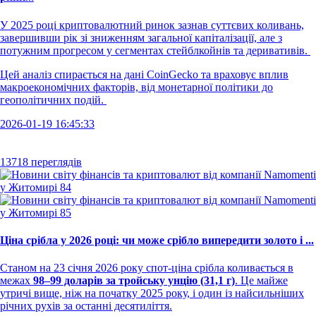
У 2025 році криптовалютний ринок зазнав суттєвих коливань,
завершивши рік зі зниженням загальної капіталізації, але з
потужним прогресом у сегментах стейблкойнів та деривативів.
Цей аналіз спирається на дані CoinGecko та враховує вплив
макроекономічних факторів, від монетарної політики до
геополітичних подій.
2026-01-19 16:45:33
13718 переглядів
Ціна срібла у 2026 році: чи може срібло випередити золото і ...
Станом на 23 січня 2026 року спот-ціна срібла коливається в
межах
98–99 доларів за тройську унцію (31,1 г)
. Це майже
утричі вище, ніж на початку 2025 року, і один із найсильніших
річних рухів за останні десятиліття.