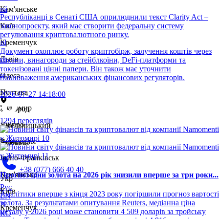
nă
Кам'янське
Республіканці в Сенаті США оприлюднили текст Clarity Act –
законопроєкту, який має створити федеральну систему
i
Київ
регулювання криптовалютного ринку.
ol
Кременчук
Документ охоплює роботу криптобірж, залучення коштів через
ch
Львів
токени, винагороди за стейблкоїни, DeFi-платформи та
токенізовані цінні папери. Він також має уточнити
ar
Одеса
повноваження американських фінансових регуляторів.
Полтава
2026-07-27 14:18:00
Житомир
Ужгород
1294 переглядів
Дніпро
Хмельницький
Запоріжжя
Чернівці
Івано-Франківськ
+38 (077) 666 40 40
Кам'янське
Прогноз ціни золота на 2026 рік знизили вперше за три роки...
Укр
Рус
Київ
Аналітики вперше з кінця 2023 року погіршили прогноз вартості
EN
золота. За результатами опитування Reuters, медіанна ціна
IT
Кременчук
металу у 2026 році може становити 4 509 доларів за тройську
RO