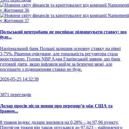
Польський центробанк не поспішає підвищувати ставку: що
буде...
Національний банк Польщі залишив основну ставку на рівні
3,75%. Рішення очікуване, але тональність регулятора стала
жорсткішою. Голова NBP Адам Глапінський заявив, що банк
готовий діяти, якщо інфляція вийде за безпечні межі, але
поспішати з підвищенням ставки не буде.
2026-05-25 14:32:39
3871 переглядів
Долар просів після новин про перемир’я між США та
Іраном...
8 травня індекс долара знизився на 0,28% – до 97,96 пункту.
Протягом тижня він також опускався до 97,623 – найнижчого