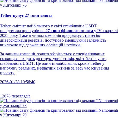
Tether купує 27 тонн золота
Tether, емітент найбільшого у світі стейблкоїна USDT,
повідомила про купівлю
27 тонн фізичного золота
у IV кварталі
2025 року. Таким чином компанія продовжує стратегію
диверсифікації резервів, поступово зменшуючи залежність
виключно від державних облігацій і готівки.
За даними компанії, золото зберігається у спеціалізованих
сховищах і входить до структури активів, які забезпечують
стабільність USDT. Це один із найбільших кроків Tether у
напрямку реальних, нефіатних активів за весь час існування
проєкту.
2026-01-28 10:56:40
12878 переглядів