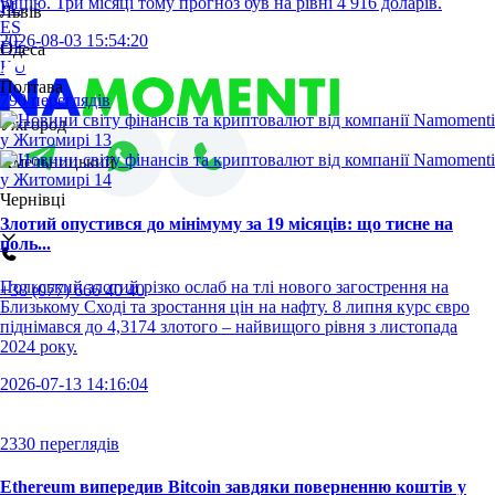
унцію. Три місяці тому прогноз був на рівні 4 916 доларів.
PL
Львів
ES
2026-08-03 15:54:20
DE
Одеса
HU
Полтава
790 переглядів
Ужгород
Хмельницький
Чернівці
Злотий опустився до мінімуму за 19 місяців: що тисне на
поль...
Польський злотий різко ослаб на тлі нового загострення на
+38 (077) 666 40 40
Близькому Сході та зростання цін на нафту. 8 липня курс євро
піднімався до 4,3174 злотого – найвищого рівня з листопада
2024 року.
2026-07-13 14:16:04
2330 переглядів
Ethereum випередив Bitcoin завдяки поверненню коштів у