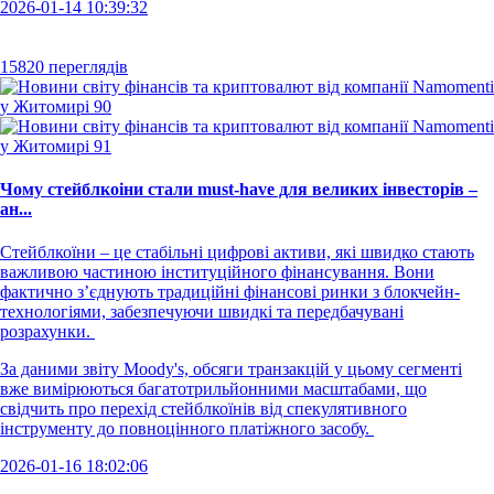
2026-01-14 10:39:32
15820 переглядів
Чому стейблкоіни стали must-have для великих інвесторів –
ан...
Стейблкоїни – це стабільні цифрові активи, які швидко стають
важливою частиною інституційного фінансування. Вони
фактично з’єднують традиційні фінансові ринки з блокчейн-
технологіями, забезпечуючи швидкі та передбачувані
розрахунки.
За даними звіту Moody's, обсяги транзакцій у цьому сегменті
вже вимірюються багатотрильйонними масштабами, що
свідчить про перехід стейблкоїнів від спекулятивного
інструменту до повноцінного платіжного засобу.
2026-01-16 18:02:06