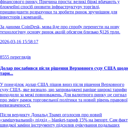
фінансового ринку. Причина проста: великі біржі вбачають у
блокчейні спосіб оновити інфраструктуру торгівлі,
пришвидшити розрахунки та зробити ринок зручнішим для
інвесторів і компаній.
За даними CoinDesk, мова йде про спробу перенести на нову
технологічну основу ринок акцій обсягом близько $126 трлн.
2026-03-16 15:58:17
8555 переглядів
Долар послабився після рішення Верховного суду США щодо
тари...
У понеділок долар США пішов вниз після рішення Верховного
суду США, яке визнало, що запроваджені раніше широкі тарифи
виходили за межі повноважень. Для валютного ринку це сигнал
про зміну рамок торговельної політики та новий рівень правової
невизначеності.
Після вердикту Дональд Трамп оголосив про новий
«заміщувальний» підхід – blanket-тариф 15% на імпорт. Сам факт
швидкої заміни інструменту підсилив очікування подальших