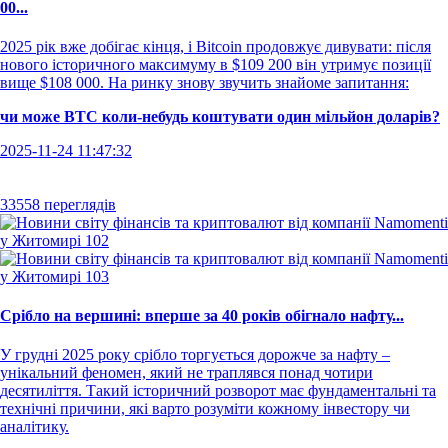
00...
2025 рік вже добігає кінця, і Bitcoin продовжує дивувати: після
нового історичного максимуму в $109 200 він утримує позиції
вище $108 000. На ринку знову звучить знайоме запитання:
чи може BTC коли-небудь коштувати один мільйон доларів?
2025-11-24 11:47:32
33558 переглядів
Срібло на вершині: вперше за 40 років обігнало нафту...
У грудні 2025 року срібло торгується дорожче за нафту –
унікальний феномен, який не траплявся понад чотири
десятиліття. Такий історичний розворот має фундаментальні та
технічні причини, які варто розуміти кожному інвестору чи
аналітику.