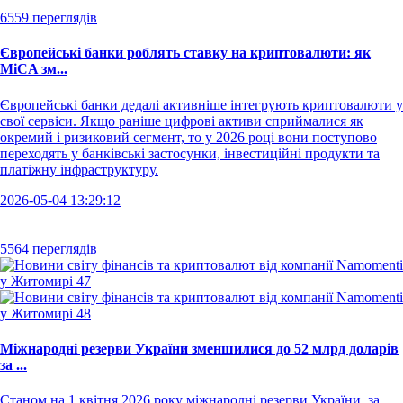
6559 переглядів
Європейські банки роблять ставку на криптовалюти: як
MiCA зм...
Європейські банки дедалі активніше інтегрують криптовалюти у
свої сервіси. Якщо раніше цифрові активи сприймалися як
окремий і ризиковий сегмент, то у 2026 році вони поступово
переходять у банківські застосунки, інвестиційні продукти та
платіжну інфраструктуру.
2026-05-04 13:29:12
5564 переглядів
Міжнародні резерви України зменшилися до 52 млрд доларів
за ...
Станом на 1 квітня 2026 року міжнародні резерви України, за