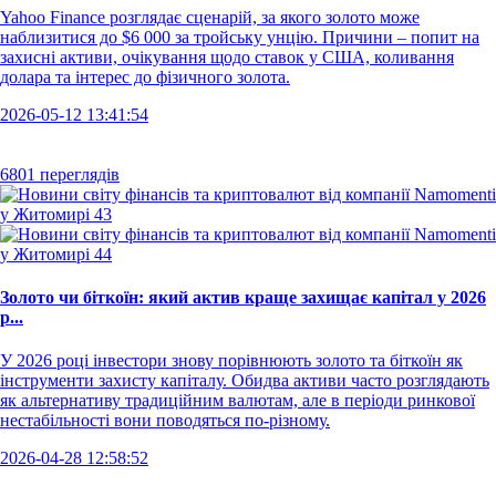
Yahoo Finance розглядає сценарій, за якого золото може
наблизитися до $6 000 за тройську унцію. Причини – попит на
захисні активи, очікування щодо ставок у США, коливання
долара та інтерес до фізичного золота.
2026-05-12 13:41:54
6801 переглядів
Золото чи біткоїн: який актив краще захищає капітал у 2026
р...
У 2026 році інвестори знову порівнюють золото та біткоїн як
інструменти захисту капіталу. Обидва активи часто розглядають
як альтернативу традиційним валютам, але в періоди ринкової
нестабільності вони поводяться по-різному.
2026-04-28 12:58:52