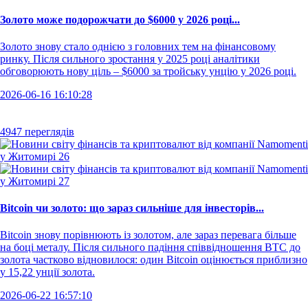
Золото може подорожчати до $6000 у 2026 році...
Золото знову стало однією з головних тем на фінансовому
ринку. Після сильного зростання у 2025 році аналітики
обговорюють нову ціль – $6000 за тройську унцію у 2026 році.
2026-06-16 16:10:28
4947 переглядів
Bitcoin чи золото: що зараз сильніше для інвесторів...
Bitcoin знову порівнюють із золотом, але зараз перевага більше
на боці металу. Після сильного падіння співвідношення BTC до
золота частково відновилося: один Bitcoin оцінюється приблизно
у 15,22 унції золота.
2026-06-22 16:57:10