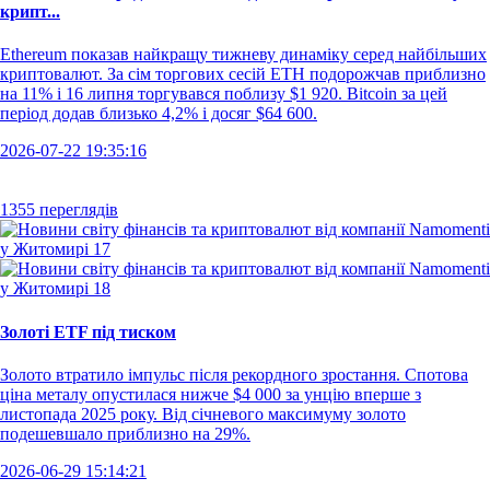
крипт...
Ethereum показав найкращу тижневу динаміку серед найбільших
криптовалют. За сім торгових сесій ETH подорожчав приблизно
на 11% і 16 липня торгувався поблизу $1 920. Bitcoin за цей
період додав близько 4,2% і досяг $64 600.
2026-07-22 19:35:16
1355 переглядів
Золоті ETF під тиском
Золото втратило імпульс після рекордного зростання. Спотова
ціна металу опустилася нижче $4 000 за унцію вперше з
листопада 2025 року. Від січневого максимуму золото
подешевшало приблизно на 29%.
2026-06-29 15:14:21