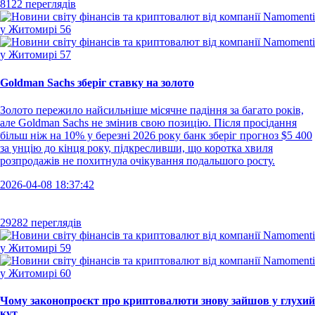
8122 переглядів
Goldman Sachs зберіг ставку на золото
Золото пережило найсильніше місячне падіння за багато років,
але Goldman Sachs не змінив свою позицію. Після просідання
більш ніж на 10% у березні 2026 року банк зберіг прогноз $5 400
за унцію до кінця року, підкресливши, що коротка хвиля
розпродажів не похитнула очікування подальшого росту.
2026-04-08 18:37:42
29282 переглядів
Чому законопроєкт про криптовалюти знову зайшов у глухий
кут...