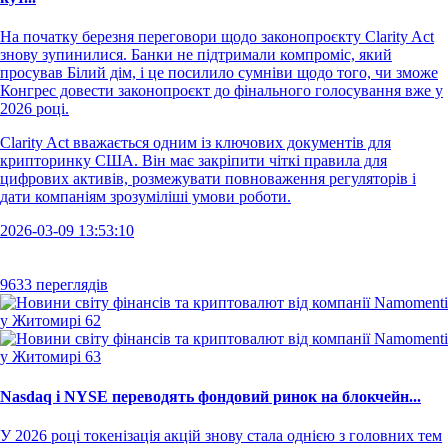
На початку березня переговори щодо законопроєкту Clarity Act
знову зупинилися. Банки не підтримали компроміс, який
просував Білий дім, і це посилило сумніви щодо того, чи зможе
Конгрес довести законопроєкт до фінального голосування вже у
2026 році.
Clarity Act вважається одним із ключових документів для
крипторинку США. Він має закріпити чіткі правила для
цифрових активів, розмежувати повноваження регуляторів і
дати компаніям зрозуміліші умови роботи.
2026-03-09 13:53:10
9633 переглядів
Nasdaq і NYSE переводять фондовий ринок на блокчейн...
У 2026 році токенізація акцій знову стала однією з головних тем