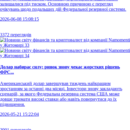
залишалися під тиском. Основною причиною є перегляд
очікувань щодо подальших дій Федеральної резервної системи.
2026-06-08 15:08:15
3372 переглядів
Долар набирає силу: ринок знову чекає жорстких рішень
ФРС...
Американський долар завершував тиждень найкращим
зростанням за останні два місяці. Інвестори знову закладають
сценарій, за якого Федеральна резервна система США може
довше тримати високі ставки або навіть повернутися до їх
підвищення.
2026-05-21 15:22:04
3901 переглядів