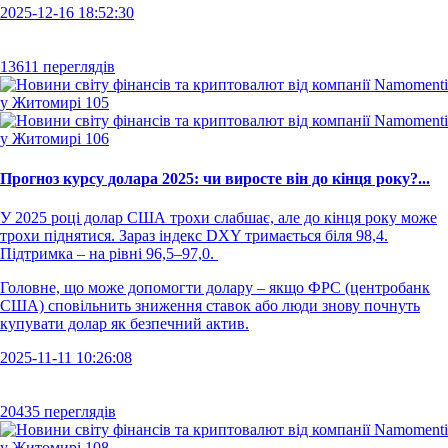
2025-12-16 18:52:30
13611 переглядів
Прогноз курсу долара 2025: чи виросте він до кінця року?...
У 2025 році долар США трохи слабшає, але до кінця року може
трохи піднятися. Зараз індекс DXY тримається біля 98,4.
Підтримка – на рівні 96,5–97,0.
Головне, що може допомогти долару – якщо ФРС (центробанк
США) сповільнить зниження ставок або люди знову почнуть
купувати долар як безпечний актив.
2025-11-11 10:26:08
20435 переглядів