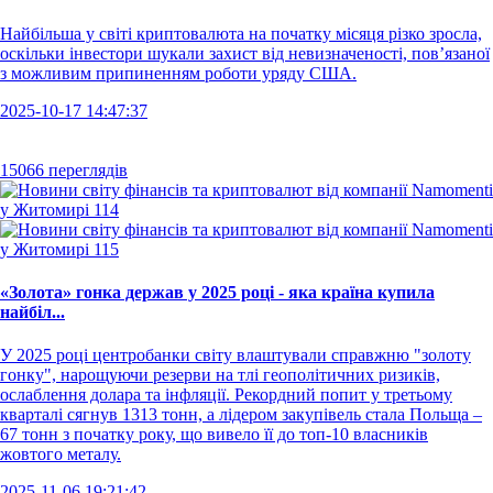
Найбільша у світі криптовалюта на початку місяця різко зросла,
оскільки інвестори шукали захист від невизначеності, пов’язаної
з можливим припиненням роботи уряду США.
2025-10-17 14:47:37
15066 переглядів
«Золота» гонка держав у 2025 році - яка країна купила
найбіл...
У 2025 році центробанки світу влаштували справжню "золоту
гонку", нарощуючи резерви на тлі геополітичних ризиків,
ослаблення долара та інфляції. Рекордний попит у третьому
кварталі сягнув 1313 тонн, а лідером закупівель стала Польща –
67 тонн з початку року, що вивело її до топ-10 власників
жовтого металу.
2025-11-06 19:21:42