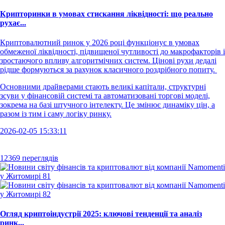
Крипторинки в умовах стискання ліквідності: що реально
рухає...
Криптовалютний ринок у 2026 році функціонує в умовах
обмеженої ліквідності, підвищеної чутливості до макрофакторів і
зростаючого впливу алгоритмічних систем. Цінові рухи дедалі
рідше формуються за рахунок класичного роздрібного попиту.
Основними драйверами стають великі капітали, структурні
зсуви у фінансовій системі та автоматизовані торгові моделі,
зокрема на базі штучного інтелекту. Це змінює динаміку цін, а
разом із тим і саму логіку ринку.
2026-02-05 15:33:11
12369 переглядів
Огляд криптоіндустрії 2025: ключові тенденції та аналіз
ринк...