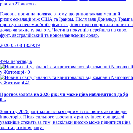
рівня з 27 лютого.
Головна причина полягає в тому, що ринок заклав менший
ризик ескалації між США та Іраном. Після заяв Дональда Трампа
про те, що перемир’я зберігається, інвестори скоротили попит на
долар як захисну валюту. Частина покупців перейшла на євро,
фунт, австралійський та новозеландський долар.
2026-05-08 18:39:19
4992 переглядів
Прогноз золота на 2026 рік: чи може ціна наблизитися до $6
0...
Золото у 2026 році залишається одним із головних активів для
інвесторів. Після сильного зростання ринку інвестори дедалі
уважніше стежать за тим, наскільки високо може піднятися ціна
золота до кінця року.