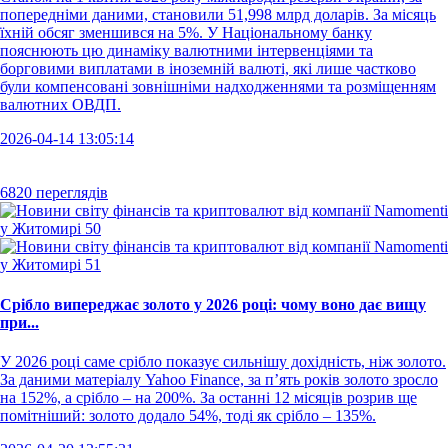
попередніми даними, становили 51,998 млрд доларів. За місяць
їхній обсяг зменшився на 5%. У Національному банку
пояснюють цю динаміку валютними інтервенціями та
борговими виплатами в іноземній валюті, які лише частково
були компенсовані зовнішніми надходженнями та розміщенням
валютних ОВДП.
2026-04-14 13:05:14
6820 переглядів
Срібло випереджає золото у 2026 році: чому воно дає вищу
при...
У 2026 році саме срібло показує сильнішу дохідність, ніж золото.
За даними матеріалу Yahoo Finance, за п’ять років золото зросло
на 152%, а срібло – на 200%. За останні 12 місяців розрив ще
помітніший: золото додало 54%, тоді як срібло – 135%.