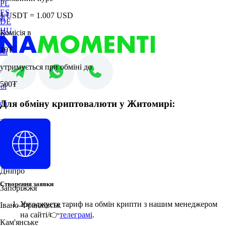
PL
ES
1 USDT = 1.007 USD
sh
DE
HU
Комісія в
no
10₮
nă
утримується при обміні до
i
500₮
ol
Для обміну криптовалюти у Житомирі:
ch
ar
Житомир
Дніпро
Створення заявки
Запоріжжя
Узгоджуєте тариф на обмін крипти з нашим менеджером
Івано-Франківськ
на сайті/👉
телеграмі
.
Кам'янське