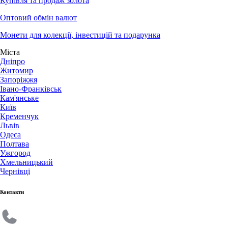
Купівля та продаж золота
Оптовий обмін валют
Монети для колекції, інвестицій та подарунка
Міста
Дніпро
Житомир
Запоріжжя
Івано-Франківськ
Кам'янське
Київ
Кременчук
Львів
Одеса
Полтава
Ужгород
Хмельницький
Чернівці
Контакти