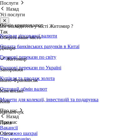
Послуги
Назад
Усі послуги
Обмін криптовалют
Ви знаходитесь у місті
Житомир
?
Так
Купівля зіпсованої валюти
Оберіть ваше місто
Оплата банківських рахунків в Китаї
Дніпро
Грошові перекази по світу
Житомир
Грошові перекази по Україні
Запоріжжя
Купівля та продаж золота
Івано-Франківськ
Оптовий обмін валют
Кам'янське
Монети для колекції, інвестицій та подарунка
Київ
Про нас
Кременчук
Назад
Про нас
Львів
Вакансії
Обережно шахраї
Одеса
Про компанію