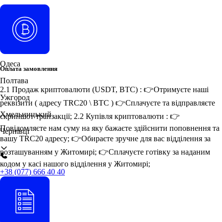
Київ
Кременчук
Львів
Одеса
Оплата замовлення
Полтава
2.1 Продаж криптовалюти (USDT, BTC) : 👉Отримуєте наші
Ужгород
реквізити ( адресу TRC20 \ BTC ) 👉Сплачуєте та відправляєте
Хмельницький
скриншот транзакції; 2.2 Купівля криптовалюти : 👉
Повідомляєте нам суму на яку бажаєте здійснити поповнення та
Чернівці
вашу TRC20 адресу; 👉Обираєте зручне для вас відділення за
розташуванням у Житомирі; 👉Сплачуєте готівку за наданим
кодом у касі нашого відділення у Житомирі;
+38 (077) 666 40 40