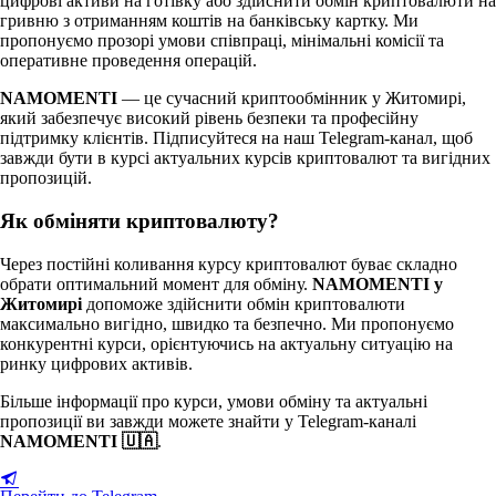
цифрові активи на готівку або здійснити обмін криптовалюти на
гривню з отриманням коштів на банківську картку. Ми
пропонуємо прозорі умови співпраці, мінімальні комісії та
оперативне проведення операцій.
NAMOMENTI
— це сучасний криптообмінник у Житомирі,
який забезпечує високий рівень безпеки та професійну
підтримку клієнтів. Підписуйтеся на наш Telegram-канал, щоб
завжди бути в курсі актуальних курсів криптовалют та вигідних
пропозицій.
Як обміняти криптовалюту?
Через постійні коливання курсу криптовалют буває складно
обрати оптимальний момент для обміну.
NAMOMENTI у
Житомирі
допоможе здійснити обмін криптовалюти
максимально вигідно, швидко та безпечно. Ми пропонуємо
конкурентні курси, орієнтуючись на актуальну ситуацію на
ринку цифрових активів.
Більше інформації про курси, умови обміну та актуальні
пропозиції ви завжди можете знайти у Telegram-каналі
NAMOMENTI 🇺🇦
.